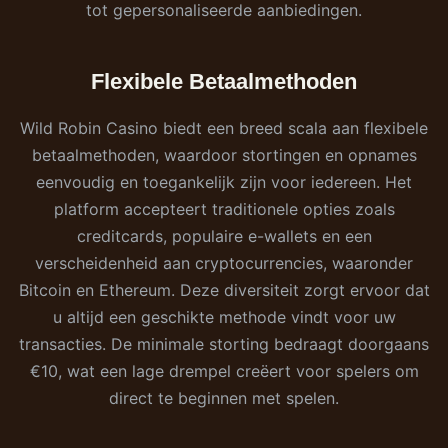
tot gepersonaliseerde aanbiedingen.
Flexibele Betaalmethoden
Wild Robin Casino biedt een breed scala aan flexibele
betaalmethoden, waardoor stortingen en opnames
eenvoudig en toegankelijk zijn voor iedereen. Het
platform accepteert traditionele opties zoals
creditcards, populaire e-wallets en een
verscheidenheid aan cryptocurrencies, waaronder
Bitcoin en Ethereum. Deze diversiteit zorgt ervoor dat
u altijd een geschikte methode vindt voor uw
transacties. De minimale storting bedraagt doorgaans
€10, wat een lage drempel creëert voor spelers om
direct te beginnen met spelen.