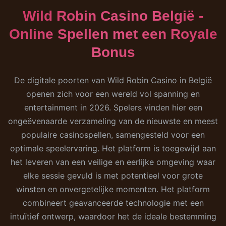
Wild Robin Casino België -
Online Spellen met een Royale
Bonus
De digitale poorten van Wild Robin Casino in België
openen zich voor een wereld vol spanning en
entertainment in 2026. Spelers vinden hier een
ongeëvenaarde verzameling van de nieuwste en meest
populaire casinospellen, samengesteld voor een
optimale speelervaring. Het platform is toegewijd aan
het leveren van een veilige en eerlijke omgeving waar
elke sessie gevuld is met potentieel voor grote
winsten en onvergetelijke momenten. Het platform
combineert geavanceerde technologie met een
intuïtief ontwerp, waardoor het de ideale bestemming