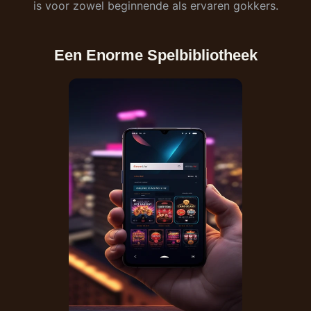
is voor zowel beginnende als ervaren gokkers.
Een Enorme Spelbibliotheek