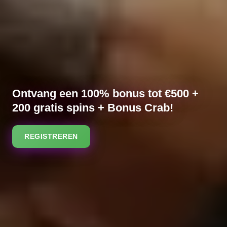
Ontvang een 100% bonus tot €500 +
200 gratis spins + Bonus Crab!
REGISTREREN