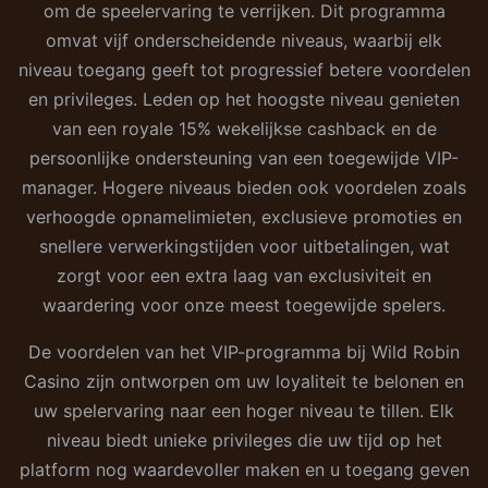
om de speelervaring te verrijken. Dit programma
omvat vijf onderscheidende niveaus, waarbij elk
niveau toegang geeft tot progressief betere voordelen
en privileges. Leden op het hoogste niveau genieten
van een royale 15% wekelijkse cashback en de
persoonlijke ondersteuning van een toegewijde VIP-
manager. Hogere niveaus bieden ook voordelen zoals
verhoogde opnamelimieten, exclusieve promoties en
snellere verwerkingstijden voor uitbetalingen, wat
zorgt voor een extra laag van exclusiviteit en
waardering voor onze meest toegewijde spelers.
De voordelen van het VIP-programma bij Wild Robin
Casino zijn ontworpen om uw loyaliteit te belonen en
uw spelervaring naar een hoger niveau te tillen. Elk
niveau biedt unieke privileges die uw tijd op het
platform nog waardevoller maken en u toegang geven