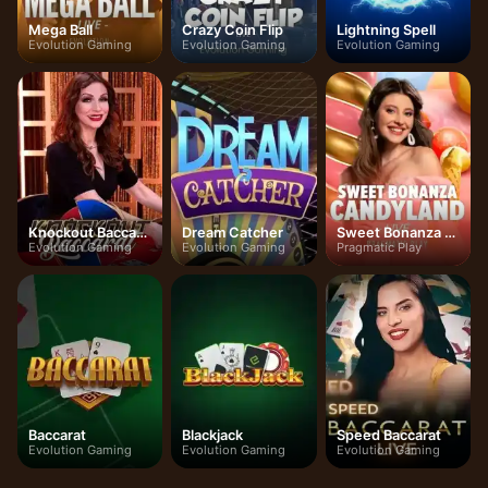
Mega Ball
Crazy Coin Flip
Lightning Spell
Evolution Gaming
Evolution Gaming
Evolution Gaming
Knockout Baccarat
Dream Catcher
Sweet Bonanza Candyland
Evolution Gaming
Evolution Gaming
Pragmatic Play
Baccarat
Blackjack
Speed Baccarat
Evolution Gaming
Evolution Gaming
Evolution Gaming