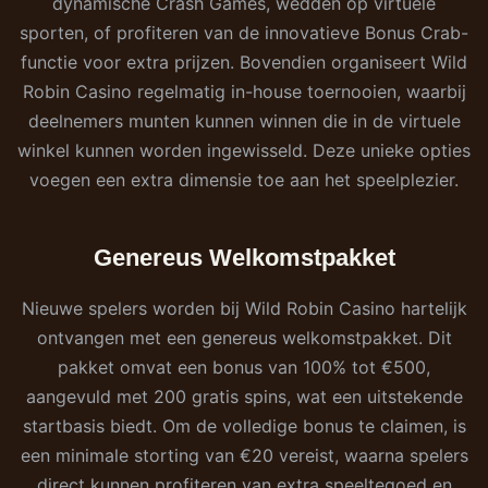
dynamische Crash Games, wedden op virtuele
sporten, of profiteren van de innovatieve Bonus Crab-
functie voor extra prijzen. Bovendien organiseert Wild
Robin Casino regelmatig in-house toernooien, waarbij
deelnemers munten kunnen winnen die in de virtuele
winkel kunnen worden ingewisseld. Deze unieke opties
voegen een extra dimensie toe aan het speelplezier.
Genereus Welkomstpakket
Nieuwe spelers worden bij Wild Robin Casino hartelijk
ontvangen met een genereus welkomstpakket. Dit
pakket omvat een bonus van 100% tot €500,
aangevuld met 200 gratis spins, wat een uitstekende
startbasis biedt. Om de volledige bonus te claimen, is
een minimale storting van €20 vereist, waarna spelers
direct kunnen profiteren van extra speeltegoed en