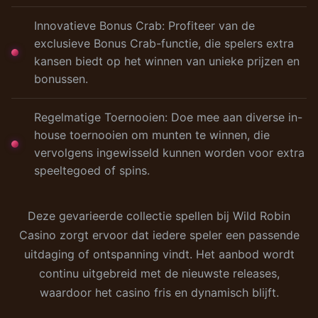
Innovatieve Bonus Crab: Profiteer van de
exclusieve Bonus Crab-functie, die spelers extra
kansen biedt op het winnen van unieke prijzen en
bonussen.
Regelmatige Toernooien: Doe mee aan diverse in-
house toernooien om munten te winnen, die
vervolgens ingewisseld kunnen worden voor extra
speeltegoed of spins.
Deze gevarieerde collectie spellen bij Wild Robin
Casino zorgt ervoor dat iedere speler een passende
uitdaging of ontspanning vindt. Het aanbod wordt
continu uitgebreid met de nieuwste releases,
waardoor het casino fris en dynamisch blijft.